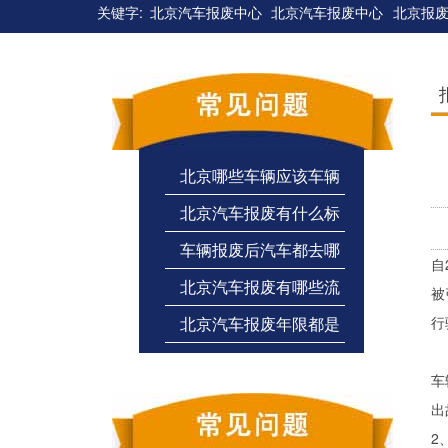
关键字:
北京汽车报废中心
北京汽车报废中心
北京报
北京哪些车辆应该车辆
北京汽车报废有什么标
报废
车辆报废后汽车都去哪
准
自
北京汽车报废有哪些流
里了
被
行
北京汽车报废年限都是
程？能给多少钱
多少
车
出
2