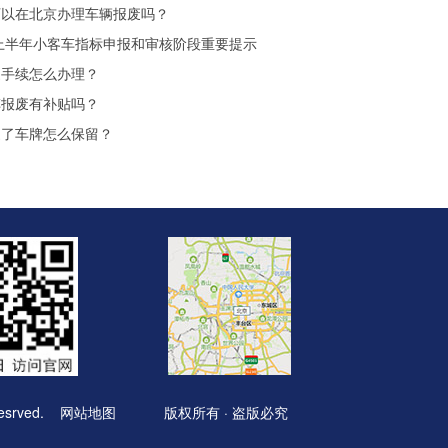
可以在北京办理车辆报废吗？
年上半年小客车指标申报和审核阶段重要提示
废手续怎么办理？
车报废有补贴吗？
废了车牌怎么保留？
sesrved.
网站地图
版权所有 · 盗版必究