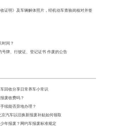
回收证明》及车辆解体照片，经机动车查验岗核对并签
长时间？
的号牌、行驶证、登记证书 作废的公告
废车回收分享日常养车小常识
车报废收费吗？
废手续能否异地办理？
年北京汽车以旧换新报废补贴如何领取
多少年报废？网约车报废标准规定