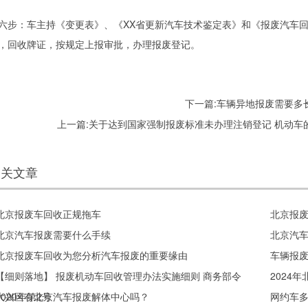
六步：车主持《变更表》、《XX省更新汽车技术鉴定表》和《报废汽车
，回收牌证，按规定上报审批，办理报废登记。
下一篇:
车辆异地报废需要多
上一篇:
关于达到国家强制报废标准未办理注销登记 机动车
相关文章
北京报废车回收正规拖车
北京报
北京汽车报废需要什么手续
北京汽
北京报废车回收为您分析汽车报废的重要缘由
车辆报
【细则落地】 报废机动车回收管理办法实施细则 商务部令
2024
2020年第2号
大兴区有北京汽车报废解体中心吗？
网约车