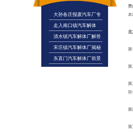
费
大孙各庄报废汽车厂专
本
走入南口镇汽车解体
业正规杜绝“拼装车
北
清水镇汽车解体厂解答
厂，看报废汽车上的宝
宋庄镇汽车解体厂揭秘
报废汽车为何变废为宝
第
东直门汽车解体厂前景
行业难处
第
广阔
第
符
第
第