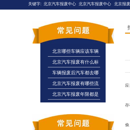
关键字:
北京汽车报废中心
北京汽车报废中心
北京报
北京哪些车辆应该车辆
北京汽车报废有什么标
报废
车辆报废后汽车都去哪
准
报
北京汽车报废有哪些流
里了
应
北京汽车报废年限都是
程？能给多少钱
(
多少
存
(
偷