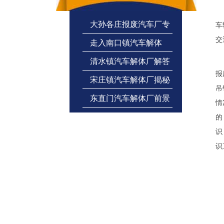
(
大孙各庄报废汽车厂专
车
交
走入南口镇汽车解体
业正规杜绝“拼装车
对
清水镇汽车解体厂解答
厂，看报废汽车上的宝
报
宋庄镇汽车解体厂揭秘
报废汽车为何变废为宝
吊
东直门汽车解体厂前景
行业难处
情
广阔
的
识
识