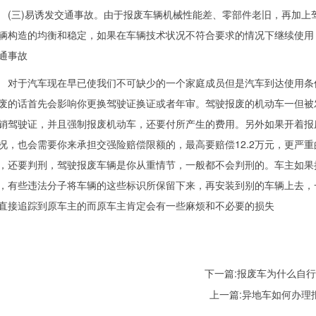
三)易诱发交通事故。由于报废车辆机械性能差、零部件老旧，再加上
辆构造的均衡和稳定，如果在车辆技术状况不符合要求的情况下继续使用
通事故
于汽车现在早已使我们不可缺少的一个家庭成员但是汽车到达使用条件
废的话首先会影响你更换驾驶证换证或者年审。驾驶报废的机动车一但被发现
销驾驶证，并且强制报废机动车，还要付所产生的费用。另外如果开着报
况，也会需要你来承担交强险赔偿限额的，最高要赔偿12.2万元，更严
，还要判刑，驾驶报废车辆是你从重情节，一般都不会判刑的。车主如果
，有些违法分子将车辆的这些标识所保留下来，再安装到别的车辆上去，
直接追踪到原车主的而原车主肯定会有一些麻烦和不必要的损失
下一篇:
报废车为什么自
上一篇:
异地车如何办理