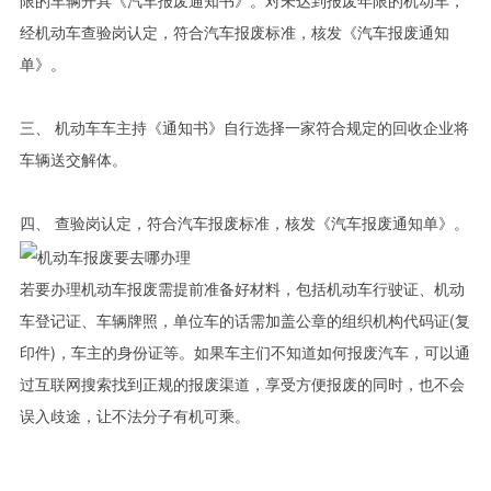
限的车辆开具《汽车报废通知书》。对未达到报废年限的机动车，
经机动车查验岗认定，符合汽车报废标准，核发《汽车报废通知
单》。
三、 机动车车主持《通知书》自行选择一家符合规定的回收企业将
车辆送交解体。
四、 查验岗认定，符合汽车报废标准，核发《汽车报废通知单》。
若要办理机动车报废需提前准备好材料，包括机动车行驶证、机动
车登记证、车辆牌照，单位车的话需加盖公章的组织机构代码证(复
印件)，车主的身份证等。如果车主们不知道如何报废汽车，可以通
过互联网搜索找到正规的报废渠道，享受方便报废的同时，也不会
误入歧途，让不法分子有机可乘。